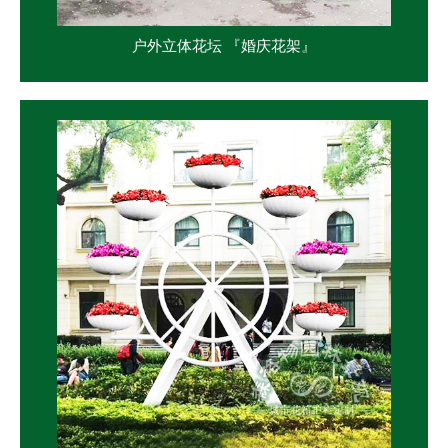
户外立体花坛 『婚庆花架』