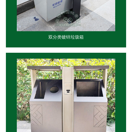
双分类镀锌垃圾箱