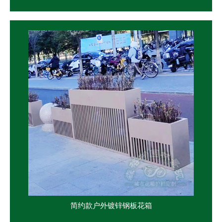
简约款户外镀锌钢板花箱