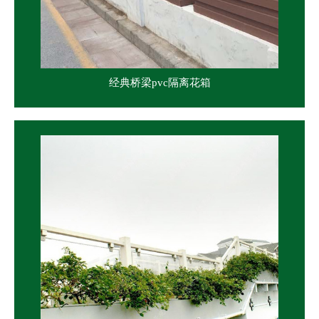
经典桥梁pvc隔离花箱