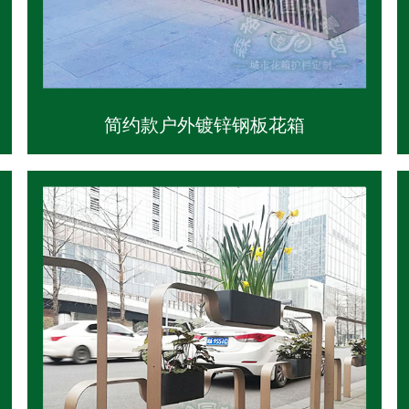
简约款户外镀锌钢板花箱