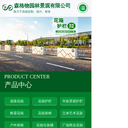
森格物园林景观有限公司
致力于花箱定制、设计、研发
PRODUCT CENTER
产品中心
道路花箱
花箱护栏
市政景观护栏
桥梁花箱
花箱座椅
立体艺术花架
户外座椅
花箱垃圾桶
广场商业花箱