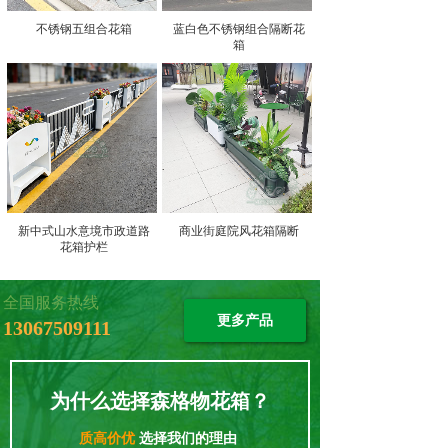
不锈钢五组合花箱
蓝白色不锈钢组合隔断花
箱
新中式山水意境市政道路
商业街庭院风花箱隔断
花箱护栏
全国服务热线
更多产品
13067509111
为什么选择森格物花箱？
质高价优
选择我们的理由