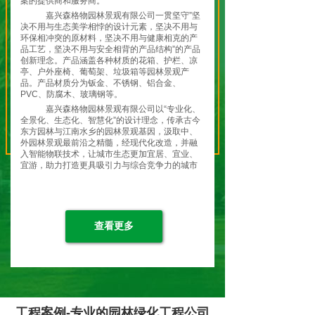
案的提供商和服务商。
嘉兴森格物园林景观有限公司一贯坚守”坚
决不用与生态美学相悖的设计元素，坚决不用与
环保相冲突的原材料，坚决不用与健康相克的产
品工艺，坚决不用与安全相背的产品结构”的产品
创新理念。产品涵盖各种材质的花箱、护栏、凉
亭、户外座椅、葡萄架、垃圾箱等园林景观产
品。产品材质分为钣金、不锈钢、铝合金、
PVC、防腐木、玻璃钢等。
嘉兴森格物园林景观有限公司以“专业化、
全景化、生态化、智慧化”的设计理念，传承古今
东方园林与江南水乡的园林景观基因，汲取中、
外园林景观最前沿之精髓，经现代化改造，并融
入智能物联技术，让城市生态更加宜居、宜业、
宜游，助力打造更具吸引力与综合竞争力的城市
特色名片，共筑城市生态之美！
嘉兴森格物园林景观有限公司全体员工将
继续弘扬“开天辟地、敢为人先”的红船精神，坚
持贯彻 “绿水青山就是金山银山”的理念和“生态优
先，绿色发展”的战略定位，走在现代化园林景观
查看更多
生态发展的前列，让城市变得更加美丽！让生活
变得更加美好！让生态变得更加和谐！
森格物-应景造物！就是为了留住”蓝天、
白云、绿水、青山、净土！
工程案例-专业的园林绿化工程公司