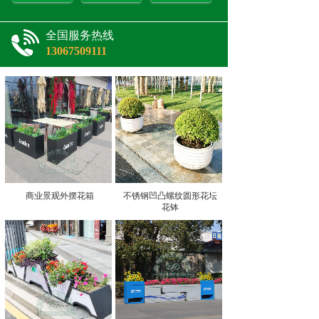
全国服务热线
13067509111
商业景观外摆花箱
不锈钢凹凸螺纹圆形花坛
花钵