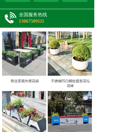
全国服务热线
13067509111
商业景观外摆花箱
不锈钢凹凸螺纹圆形花坛
花钵