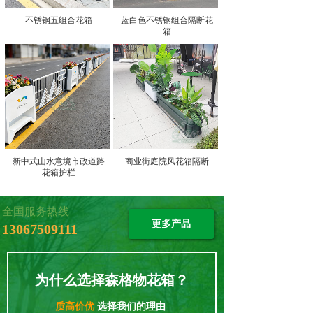
不锈钢五组合花箱
蓝白色不锈钢组合隔断花
箱
新中式山水意境市政道路
商业街庭院风花箱隔断
花箱护栏
全国服务热线
更多产品
13067509111
为什么选择森格物花箱？
质高价优
选择我们的理由