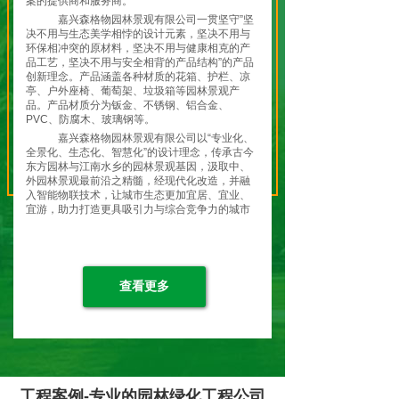
案的提供商和服务商。
嘉兴森格物园林景观有限公司一贯坚守”坚
决不用与生态美学相悖的设计元素，坚决不用与
环保相冲突的原材料，坚决不用与健康相克的产
品工艺，坚决不用与安全相背的产品结构”的产品
创新理念。产品涵盖各种材质的花箱、护栏、凉
亭、户外座椅、葡萄架、垃圾箱等园林景观产
品。产品材质分为钣金、不锈钢、铝合金、
PVC、防腐木、玻璃钢等。
嘉兴森格物园林景观有限公司以“专业化、
全景化、生态化、智慧化”的设计理念，传承古今
东方园林与江南水乡的园林景观基因，汲取中、
外园林景观最前沿之精髓，经现代化改造，并融
入智能物联技术，让城市生态更加宜居、宜业、
宜游，助力打造更具吸引力与综合竞争力的城市
特色名片，共筑城市生态之美！
嘉兴森格物园林景观有限公司全体员工将
继续弘扬“开天辟地、敢为人先”的红船精神，坚
持贯彻 “绿水青山就是金山银山”的理念和“生态优
先，绿色发展”的战略定位，走在现代化园林景观
查看更多
生态发展的前列，让城市变得更加美丽！让生活
变得更加美好！让生态变得更加和谐！
森格物-应景造物！就是为了留住”蓝天、
白云、绿水、青山、净土！
工程案例-专业的园林绿化工程公司