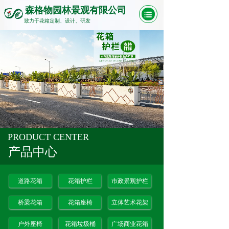
森格物园林景观有限公司
致力于花箱定制、设计、研发
PRODUCT CENTER
产品中心
道路花箱
花箱护栏
市政景观护栏
桥梁花箱
花箱座椅
立体艺术花架
户外座椅
花箱垃圾桶
广场商业花箱