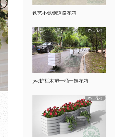
铁艺不锈钢道路花箱
PVC花箱
pvc护栏木塑一桶一链花箱
PVC花箱