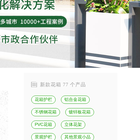
新款花箱 77 个产品
花箱护栏
铝合金花箱
不锈钢花箱
镀锌板花箱
PVC花箱
立体花架
景观护栏
其他景观小品