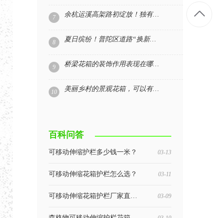
余杭运溪高架路初绽放！独有的浪漫‘高架花箱’已上线
7
夏日缤纷！普陀区道路“换新装” ，道路花箱功不可没
8
桥梁花箱的装饰作用表现在哪些方面
9
美丽乡村的景观花箱，可以有这么多的展现方式
10
百科问答
可移动伸缩护栏多少钱一米？
03-13
可移动伸缩花箱护栏怎么选？
03-11
可移动伸缩花箱护栏厂家直供适用场景：覆盖广，一站式满足需求
03-09
森格物可移动伸缩护栏花箱核心特点：灵活实用，适配多场景