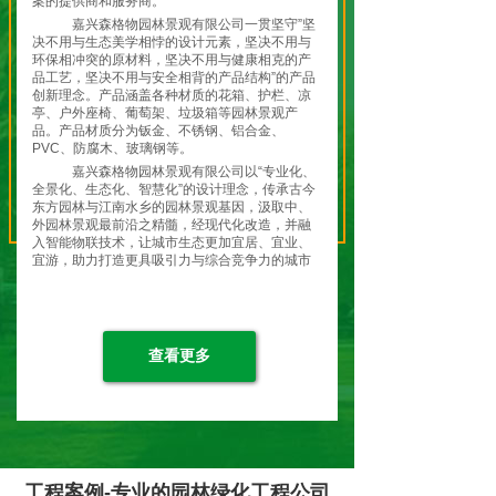
案的提供商和服务商。
嘉兴森格物园林景观有限公司一贯坚守”坚
决不用与生态美学相悖的设计元素，坚决不用与
环保相冲突的原材料，坚决不用与健康相克的产
品工艺，坚决不用与安全相背的产品结构”的产品
创新理念。产品涵盖各种材质的花箱、护栏、凉
亭、户外座椅、葡萄架、垃圾箱等园林景观产
品。产品材质分为钣金、不锈钢、铝合金、
PVC、防腐木、玻璃钢等。
嘉兴森格物园林景观有限公司以“专业化、
全景化、生态化、智慧化”的设计理念，传承古今
东方园林与江南水乡的园林景观基因，汲取中、
外园林景观最前沿之精髓，经现代化改造，并融
入智能物联技术，让城市生态更加宜居、宜业、
宜游，助力打造更具吸引力与综合竞争力的城市
特色名片，共筑城市生态之美！
嘉兴森格物园林景观有限公司全体员工将
继续弘扬“开天辟地、敢为人先”的红船精神，坚
持贯彻 “绿水青山就是金山银山”的理念和“生态优
先，绿色发展”的战略定位，走在现代化园林景观
查看更多
生态发展的前列，让城市变得更加美丽！让生活
变得更加美好！让生态变得更加和谐！
森格物-应景造物！就是为了留住”蓝天、
白云、绿水、青山、净土！
工程案例-专业的园林绿化工程公司