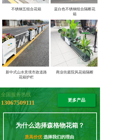
不锈钢五组合花箱
蓝白色不锈钢组合隔断花
箱
新中式山水意境市政道路
商业街庭院风花箱隔断
花箱护栏
全国服务热线
更多产品
13067509111
为什么选择森格物花箱？
质高价优
选择我们的理由