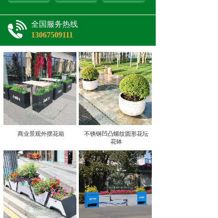
全国服务热线
13067509111
商业景观外摆花箱
不锈钢凹凸螺纹圆形花坛
花钵