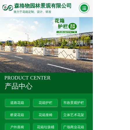
森格物园林景观有限公司
致力于花箱定制、设计、研发
PRODUCT CENTER
产品中心
道路花箱
花箱护栏
市政景观护栏
桥梁花箱
花箱座椅
立体艺术花架
户外座椅
花箱垃圾桶
广场商业花箱