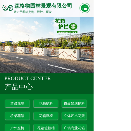
森格物园林景观有限公司
致力于花箱定制、设计、研发
PRODUCT CENTER
产品中心
道路花箱
花箱护栏
市政景观护栏
桥梁花箱
花箱座椅
立体艺术花架
户外座椅
花箱垃圾桶
广场商业花箱