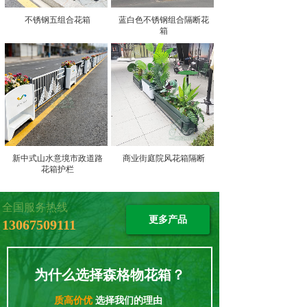
不锈钢五组合花箱
蓝白色不锈钢组合隔断花
箱
新中式山水意境市政道路
商业街庭院风花箱隔断
花箱护栏
全国服务热线
更多产品
13067509111
为什么选择森格物花箱？
质高价优
选择我们的理由