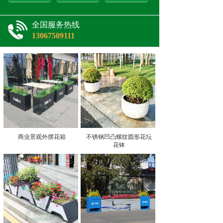
全国服务热线
13067509111
商业景观外摆花箱
不锈钢凹凸螺纹圆形花坛
花钵