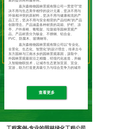
案的提供商和服务商。
嘉兴森格物园林景观有限公司一贯坚守”坚
决不用与生态美学相悖的设计元素，坚决不用与
环保相冲突的原材料，坚决不用与健康相克的产
品工艺，坚决不用与安全相背的产品结构”的产品
创新理念。产品涵盖各种材质的花箱、护栏、凉
亭、户外座椅、葡萄架、垃圾箱等园林景观产
品。产品材质分为钣金、不锈钢、铝合金、
PVC、防腐木、玻璃钢等。
嘉兴森格物园林景观有限公司以“专业化、
全景化、生态化、智慧化”的设计理念，传承古今
东方园林与江南水乡的园林景观基因，汲取中、
外园林景观最前沿之精髓，经现代化改造，并融
入智能物联技术，让城市生态更加宜居、宜业、
宜游，助力打造更具吸引力与综合竞争力的城市
特色名片，共筑城市生态之美！
嘉兴森格物园林景观有限公司全体员工将
继续弘扬“开天辟地、敢为人先”的红船精神，坚
持贯彻 “绿水青山就是金山银山”的理念和“生态优
先，绿色发展”的战略定位，走在现代化园林景观
查看更多
生态发展的前列，让城市变得更加美丽！让生活
变得更加美好！让生态变得更加和谐！
森格物-应景造物！就是为了留住”蓝天、
白云、绿水、青山、净土！
工程案例-专业的园林绿化工程公司