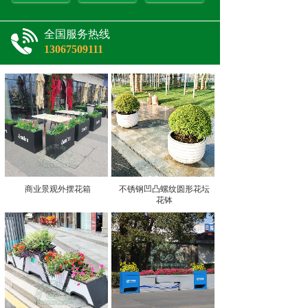
全国服务热线
13067509111
商业景观外摆花箱
不锈钢凹凸螺纹圆形花坛
花钵