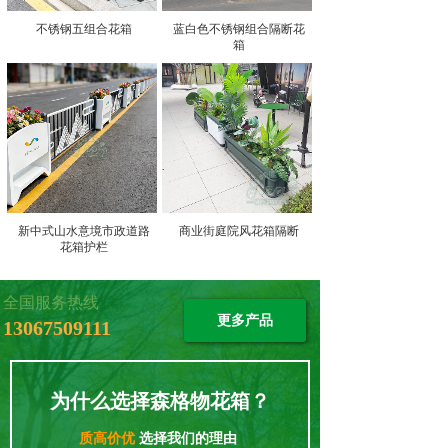
不锈钢五组合花箱
蓝白色不锈钢组合隔断花
箱
新中式山水意境市政道路
商业街庭院风花箱隔断
花箱护栏
全国服务热线
更多产品
13067509111
为什么选择森格物花箱？
质高价优
选择我们的理由