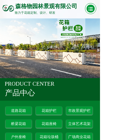
森格物园林景观有限公司
致力于花箱定制、设计、研发
PRODUCT CENTER
产品中心
道路花箱
花箱护栏
市政景观护栏
桥梁花箱
花箱座椅
立体艺术花架
户外座椅
花箱垃圾桶
广场商业花箱