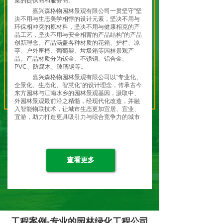
案的提供商和服务商。
嘉兴森格物园林景观有限公司一贯坚守”坚
决不用与生态美学相悖的设计元素，坚决不用与
环保相冲突的原材料，坚决不用与健康相克的产
品工艺，坚决不用与安全相背的产品结构”的产品
创新理念。产品涵盖各种材质的花箱、护栏、凉
亭、户外座椅、葡萄架、垃圾箱等园林景观产
品。产品材质分为钣金、不锈钢、铝合金、
PVC、防腐木、玻璃钢等。
嘉兴森格物园林景观有限公司以“专业化、
全景化、生态化、智慧化”的设计理念，传承古今
东方园林与江南水乡的园林景观基因，汲取中、
外园林景观最前沿之精髓，经现代化改造，并融
入智能物联技术，让城市生态更加宜居、宜业、
宜游，助力打造更具吸引力与综合竞争力的城市
特色名片，共筑城市生态之美！
嘉兴森格物园林景观有限公司全体员工将
继续弘扬“开天辟地、敢为人先”的红船精神，坚
持贯彻 “绿水青山就是金山银山”的理念和“生态优
先，绿色发展”的战略定位，走在现代化园林景观
查看更多
生态发展的前列，让城市变得更加美丽！让生活
变得更加美好！让生态变得更加和谐！
森格物-应景造物！就是为了留住”蓝天、
白云、绿水、青山、净土！
工程案例-专业的园林绿化工程公司