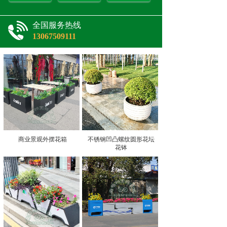
全国服务热线
13067509111
商业景观外摆花箱
不锈钢凹凸螺纹圆形花坛
花钵