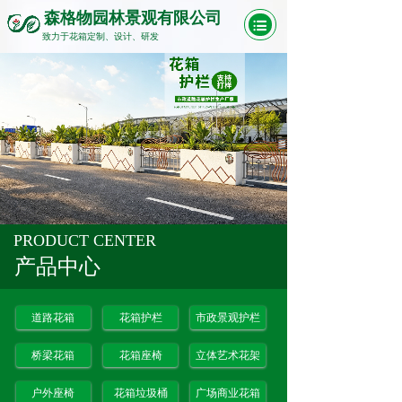
森格物园林景观有限公司
致力于花箱定制、设计、研发
PRODUCT CENTER
产品中心
道路花箱
花箱护栏
市政景观护栏
桥梁花箱
花箱座椅
立体艺术花架
户外座椅
花箱垃圾桶
广场商业花箱