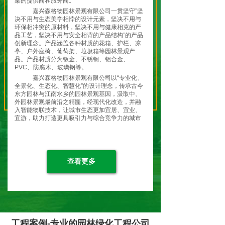
案的提供商和服务商。
嘉兴森格物园林景观有限公司一贯坚守”坚
决不用与生态美学相悖的设计元素，坚决不用与
环保相冲突的原材料，坚决不用与健康相克的产
品工艺，坚决不用与安全相背的产品结构”的产品
创新理念。产品涵盖各种材质的花箱、护栏、凉
亭、户外座椅、葡萄架、垃圾箱等园林景观产
品。产品材质分为钣金、不锈钢、铝合金、
PVC、防腐木、玻璃钢等。
嘉兴森格物园林景观有限公司以“专业化、
全景化、生态化、智慧化”的设计理念，传承古今
东方园林与江南水乡的园林景观基因，汲取中、
外园林景观最前沿之精髓，经现代化改造，并融
入智能物联技术，让城市生态更加宜居、宜业、
宜游，助力打造更具吸引力与综合竞争力的城市
特色名片，共筑城市生态之美！
嘉兴森格物园林景观有限公司全体员工将
继续弘扬“开天辟地、敢为人先”的红船精神，坚
持贯彻 “绿水青山就是金山银山”的理念和“生态优
先，绿色发展”的战略定位，走在现代化园林景观
查看更多
生态发展的前列，让城市变得更加美丽！让生活
变得更加美好！让生态变得更加和谐！
森格物-应景造物！就是为了留住”蓝天、
白云、绿水、青山、净土！
工程案例-专业的园林绿化工程公司