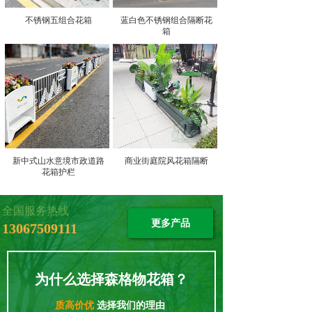
不锈钢五组合花箱
蓝白色不锈钢组合隔断花
箱
新中式山水意境市政道路
商业街庭院风花箱隔断
花箱护栏
全国服务热线
更多产品
13067509111
为什么选择森格物花箱？
质高价优
选择我们的理由