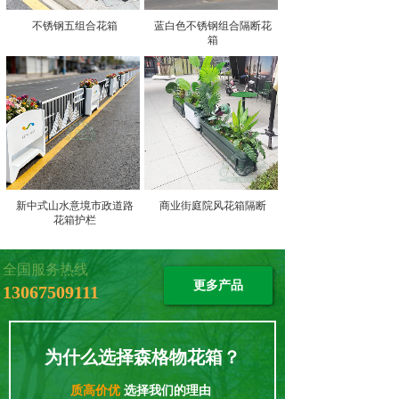
不锈钢五组合花箱
蓝白色不锈钢组合隔断花
箱
新中式山水意境市政道路
商业街庭院风花箱隔断
花箱护栏
全国服务热线
更多产品
13067509111
为什么选择森格物花箱？
质高价优
选择我们的理由