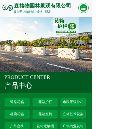
森格物园林景观有限公司
致力于花箱定制、设计、研发
PRODUCT CENTER
产品中心
道路花箱
花箱护栏
市政景观护栏
桥梁花箱
花箱座椅
立体艺术花架
户外座椅
花箱垃圾桶
广场商业花箱