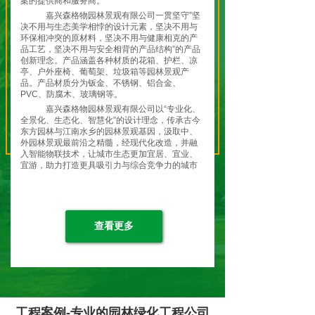
案的提供商和服务商。
嘉兴森格物园林景观有限公司一贯坚守”坚
决不用与生态美学相悖的设计元素，坚决不用与
环保相冲突的原材料，坚决不用与健康相克的产
品工艺，坚决不用与安全相背的产品结构”的产品
创新理念。产品涵盖各种材质的花箱、护栏、凉
亭、户外座椅、葡萄架、垃圾箱等园林景观产
品。产品材质分为钣金、不锈钢、铝合金、
PVC、防腐木、玻璃钢等。
嘉兴森格物园林景观有限公司以“专业化、
全景化、生态化、智慧化”的设计理念，传承古今
东方园林与江南水乡的园林景观基因，汲取中、
外园林景观最前沿之精髓，经现代化改造，并融
入智能物联技术，让城市生态更加宜居、宜业、
宜游，助力打造更具吸引力与综合竞争力的城市
特色名片，共筑城市生态之美！
嘉兴森格物园林景观有限公司全体员工将
继续弘扬“开天辟地、敢为人先”的红船精神，坚
持贯彻 “绿水青山就是金山银山”的理念和“生态优
先，绿色发展”的战略定位，走在现代化园林景观
查看更多
生态发展的前列，让城市变得更加美丽！让生活
变得更加美好！让生态变得更加和谐！
森格物-应景造物！就是为了留住”蓝天、
白云、绿水、青山、净土！
工程案例-专业的园林绿化工程公司