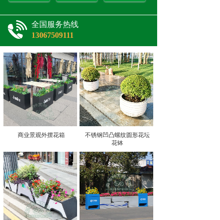
全国服务热线
13067509111
商业景观外摆花箱
不锈钢凹凸螺纹圆形花坛
花钵