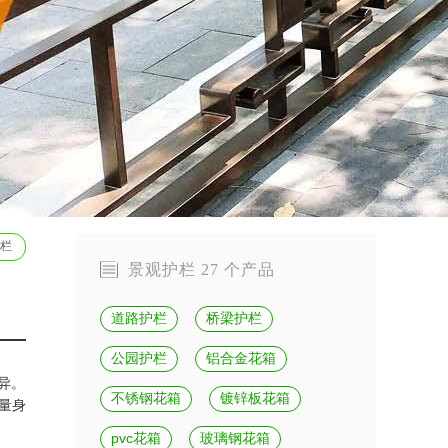
栏
景观护栏 27 个产品
道路护栏
桥梁护栏
公园护栏
铝合金花箱
异。
不锈钢花箱
镀锌板花箱
量身
pvc花箱
玻璃钢花箱