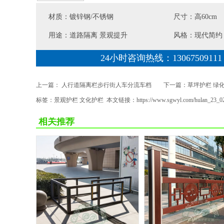
材质：镀锌钢/不锈钢
尺寸：高60cm
用途：道路隔离 景观提升
风格：现代简约
24小时咨询热线：13067509111
上一篇：
人行道隔离栏步行街人车分流车档
下一篇：
草坪护栏 绿
标签：
景观护栏 文化护栏
本文链接：
https://www.sgwyl.com/hulan_23_
相关推荐