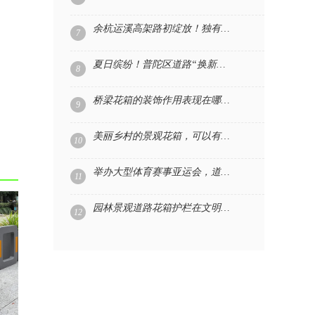
余杭运溪高架路初绽放！独有的浪漫‘高架花箱’已上线
7
夏日缤纷！普陀区道路“换新装” ，道路花箱功不可没
8
桥梁花箱的装饰作用表现在哪些方面
9
美丽乡村的景观花箱，可以有这么多的展现方式
10
举办大型体育赛事亚运会，道路花箱对提升城市形象的帮助
11
园林景观道路花箱护栏在文明城市创建中能起到什么作用？
12