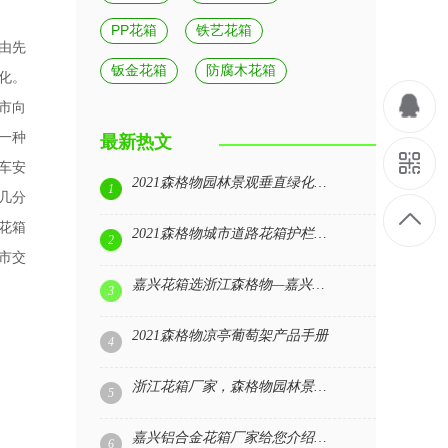
PP花箱
铁艺花箱
由先
钣金花箱
防腐木花箱
化。
市向
一种
最新热文
车安
2021森格物园林景观垂直绿化展示
1
几分
花箱
2021森格物城市道路花箱护栏产品手册
2
市交
嘉兴花箱选浙江森格物—嘉兴花箱厂家|森格物园林景观
。
3
2021森格物凉亭葡萄架产品手册
4
浙江花箱厂家，森格物园林景观花箱源头工厂
5
嘉兴铝合金花箱厂家给您介绍下铝合花箱的优点
6