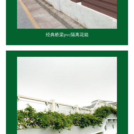
经典桥梁pvc隔离花箱