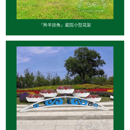
『羚羊挂角』庭院小型花架