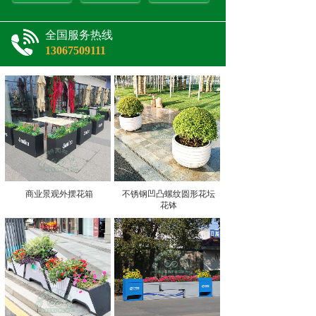
全国服务热线
13067509111
商业景观外摆花箱
不锈钢凹凸螺纹圆形花坛
花钵