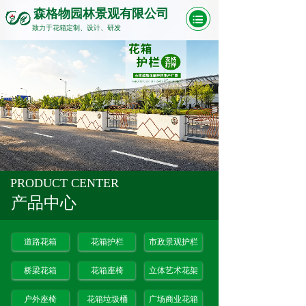
森格物园林景观有限公司
致力于花箱定制、设计、研发
PRODUCT CENTER
产品中心
道路花箱
花箱护栏
市政景观护栏
桥梁花箱
花箱座椅
立体艺术花架
户外座椅
花箱垃圾桶
广场商业花箱