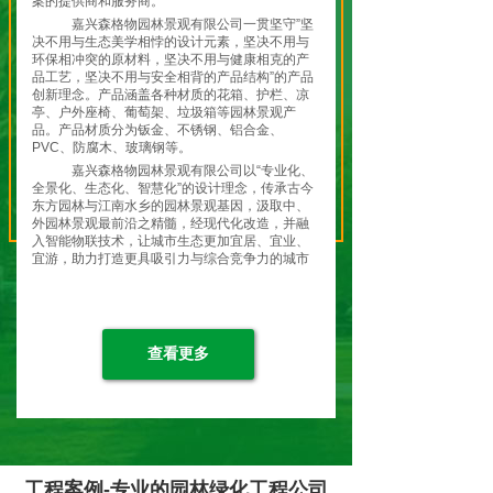
案的提供商和服务商。
嘉兴森格物园林景观有限公司一贯坚守”坚
决不用与生态美学相悖的设计元素，坚决不用与
环保相冲突的原材料，坚决不用与健康相克的产
品工艺，坚决不用与安全相背的产品结构”的产品
创新理念。产品涵盖各种材质的花箱、护栏、凉
亭、户外座椅、葡萄架、垃圾箱等园林景观产
品。产品材质分为钣金、不锈钢、铝合金、
PVC、防腐木、玻璃钢等。
嘉兴森格物园林景观有限公司以“专业化、
全景化、生态化、智慧化”的设计理念，传承古今
东方园林与江南水乡的园林景观基因，汲取中、
外园林景观最前沿之精髓，经现代化改造，并融
入智能物联技术，让城市生态更加宜居、宜业、
宜游，助力打造更具吸引力与综合竞争力的城市
特色名片，共筑城市生态之美！
嘉兴森格物园林景观有限公司全体员工将
继续弘扬“开天辟地、敢为人先”的红船精神，坚
持贯彻 “绿水青山就是金山银山”的理念和“生态优
先，绿色发展”的战略定位，走在现代化园林景观
查看更多
生态发展的前列，让城市变得更加美丽！让生活
变得更加美好！让生态变得更加和谐！
森格物-应景造物！就是为了留住”蓝天、
白云、绿水、青山、净土！
工程案例-专业的园林绿化工程公司