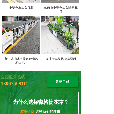
不锈钢五组合花箱
蓝白色不锈钢组合隔断花
箱
新中式山水意境市政道路
商业街庭院风花箱隔断
花箱护栏
全国服务热线
更多产品
13067509111
为什么选择森格物花箱？
质高价优
选择我们的理由